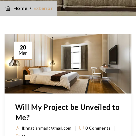
Home
/
Exterior
20
Mar
Will My Project be Unveiled to
Me?
lkhnatiahmad@gmail.com
0 Comments