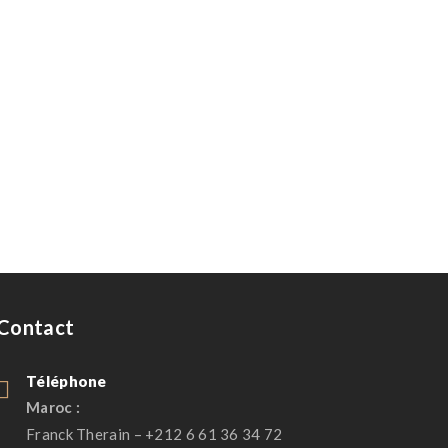
Contact
Téléphone
Maroc :
Franck Therain – +212 6 61 36 34 72