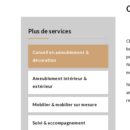
Plus de services
C
b
Conseil en ameublement &
p
décoration
N
m
Ameublement intérieur &
N
extérieur
a
r
Mobilier & mobilier sur mesure
Suivi & accompagnement