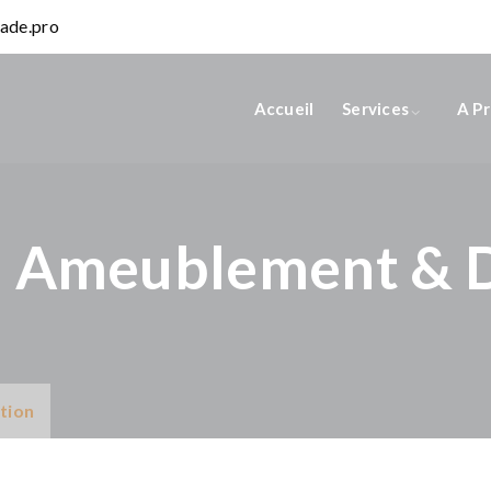
ade.pro
Accueil
Services
A P
n Ameublement & 
tion